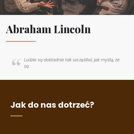
Abraham Lincoln
Ludzie są dokładnie tak szczęśliwi, jak myślą, że
są
Jak do nas dotrzeć?