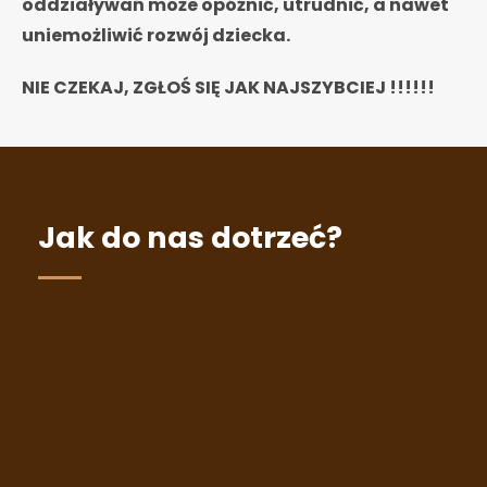
oddziaływań może opóźnić, utrudnić, a nawet
uniemożliwić rozwój dziecka.
NIE CZEKAJ, ZGŁOŚ SIĘ JAK NAJSZYBCIEJ !!!!!!
Jak do nas dotrzeć?